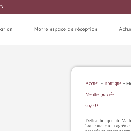
73
ation
Notre espace de réception
Actua
Accueil
»
Boutique
»
Me
Menthe poivrée
65,00
€
Délicat bouquet de Mariée
branchue le tout agrémen