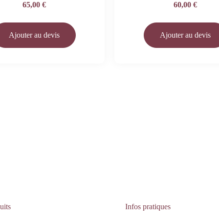
65,00
€
60,00
€
Ajouter au devis
Ajouter au devis
uits
Infos pratiques