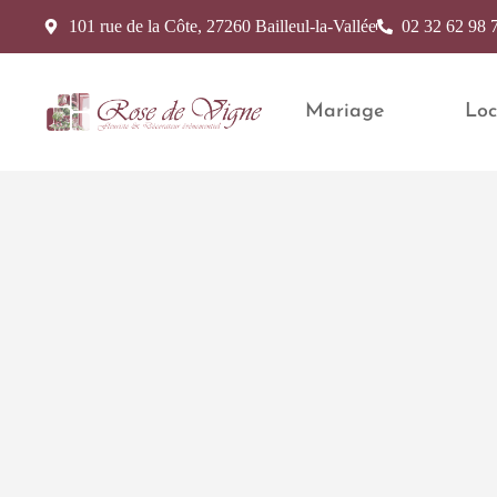
101 rue de la Côte, 27260 Bailleul-la-Vallée
02 32 62 98 
Mariage
Loc