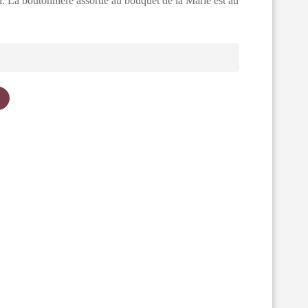
l. La boutonniere assortie au bouquet de la Marié est au