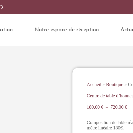
73
ation
Notre espace de réception
Actua
Accueil
»
Boutique
»
Ce
Centre de table d’honne
180,00
€
–
720,00
€
Composition de table réa
mètre linéaire 180€.