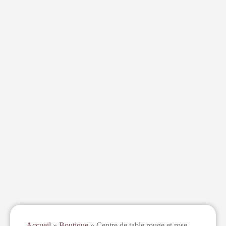
Accueil
»
Boutique
»
Centre de table rouge et rose